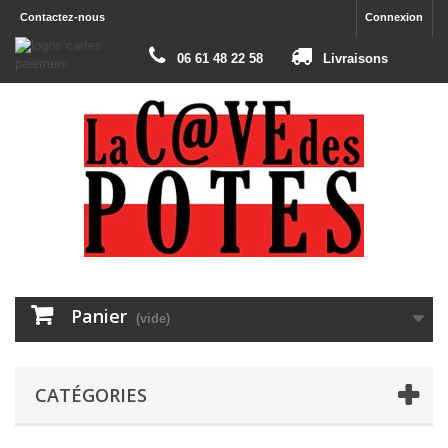
Contactez-nous
Connexion
06 61 48 22 58
Livraisons
Panier
(vide)
CATÉGORIES