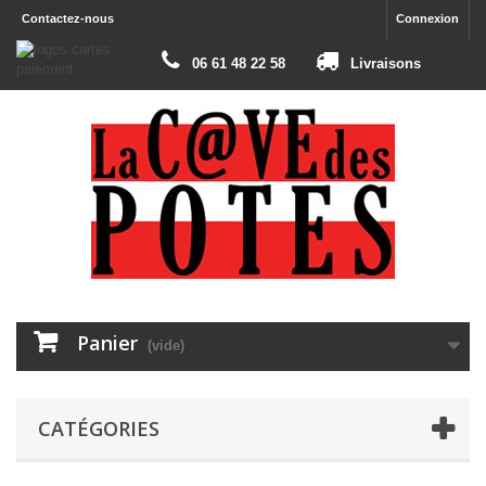
Contactez-nous
Connexion
06 61 48 22 58
Livraisons
Panier
(vide)
CATÉGORIES