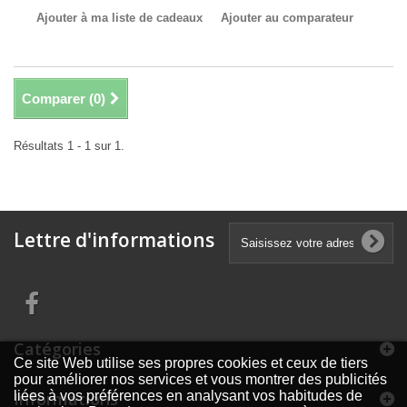
Ajouter à ma liste de cadeaux
Ajouter au comparateur
Comparer (
0
)
Résultats 1 - 1 sur 1.
Lettre d'informations
Catégories
Ce site Web utilise ses propres cookies et ceux de tiers
pour améliorer nos services et vous montrer des publicités
Informations
liées à vos préférences en analysant vos habitudes de