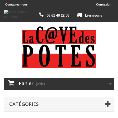
Contactez-nous
Connexion
06 61 48 22 58
Livraisons
Panier
(vide)
CATÉGORIES