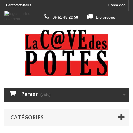
Contactez-nous
Connexion
06 61 48 22 58
Livraisons
Panier
(vide)
CATÉGORIES