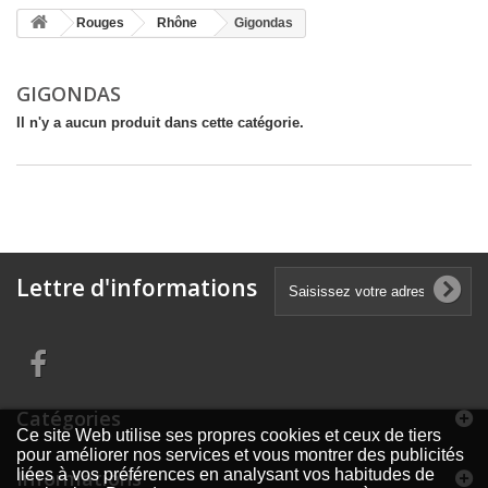
Rouges
Rhône
Gigondas
GIGONDAS
Il n'y a aucun produit dans cette catégorie.
Lettre d'informations
Catégories
Ce site Web utilise ses propres cookies et ceux de tiers
pour améliorer nos services et vous montrer des publicités
Informations
liées à vos préférences en analysant vos habitudes de