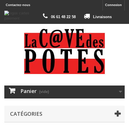
Contactez-nous
Connexion
06 61 48 22 58
Livraisons
Panier
(vide)
CATÉGORIES