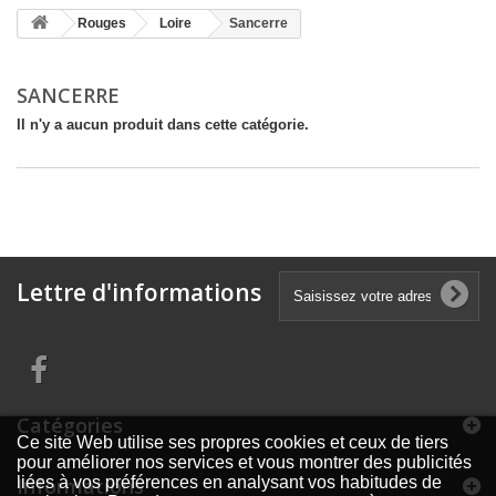
Rouges
Loire
Sancerre
SANCERRE
Il n'y a aucun produit dans cette catégorie.
Lettre d'informations
Catégories
Ce site Web utilise ses propres cookies et ceux de tiers
pour améliorer nos services et vous montrer des publicités
Informations
liées à vos préférences en analysant vos habitudes de