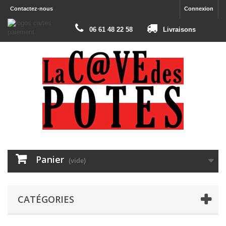
Contactez-nous
Connexion
06 61 48 22 58
Livraisons
Panier
(vide)
CATÉGORIES