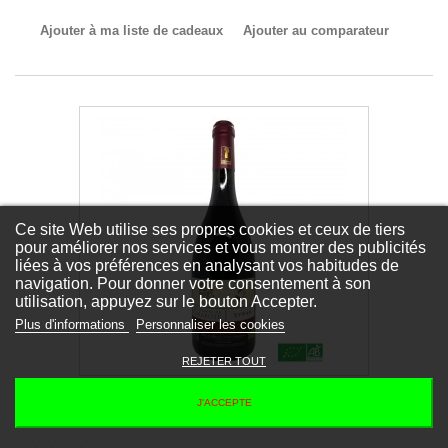
Ajouter à ma liste de cadeaux
Ajouter au comparateur
Ce site Web utilise ses propres cookies et ceux de tiers
pour améliorer nos services et vous montrer des publicités
liées à vos préférences en analysant vos habitudes de
navigation. Pour donner votre consentement à son
utilisation, appuyez sur le bouton Accepter.
Plus d'informations
Personnaliser les cookies
REJETER TOUT
LANGUEDOC Syrah 2022 IGP Pays d’Hérault-Mont
J'ACCEPTE
Baudile Les Chemins de Carabote