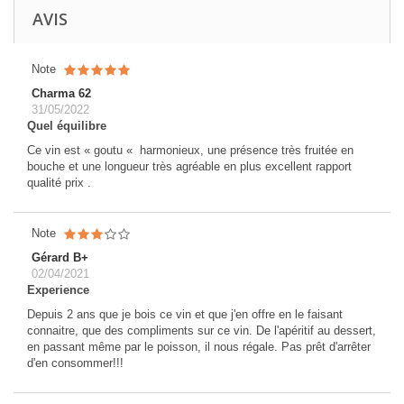
AVIS
Note
Charma 62
31/05/2022
Quel équilibre
Ce vin est « goutu « harmonieux, une présence très fruitée en
bouche et une longueur très agréable en plus excellent rapport
qualité prix .
Note
Gérard B+
02/04/2021
Experience
Depuis 2 ans que je bois ce vin et que j'en offre en le faisant
connaitre, que des compliments sur ce vin. De l'apéritif au dessert,
en passant même par le poisson, il nous régale. Pas prêt d'arrêter
d'en consommer!!!