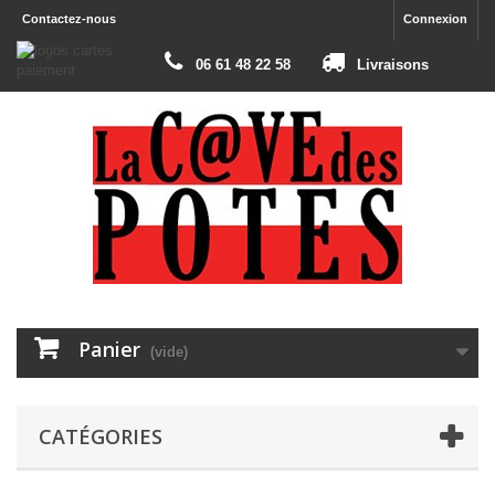
Contactez-nous
Connexion
06 61 48 22 58
Livraisons
Panier
(vide)
CATÉGORIES