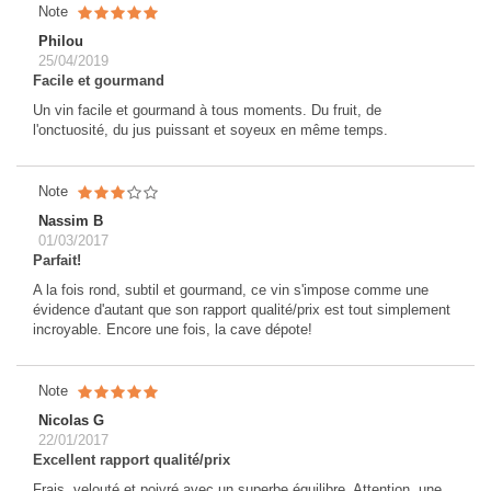
Note
Philou
25/04/2019
Facile et gourmand
Un vin facile et gourmand à tous moments. Du fruit, de
l'onctuosité, du jus puissant et soyeux en même temps.
Note
Nassim B
01/03/2017
Parfait!
A la fois rond, subtil et gourmand, ce vin s'impose comme une
évidence d'autant que son rapport qualité/prix est tout simplement
incroyable. Encore une fois, la cave dépote!
Note
Nicolas G
22/01/2017
Excellent rapport qualité/prix
Frais, velouté et poivré avec un superbe équilibre. Attention, une