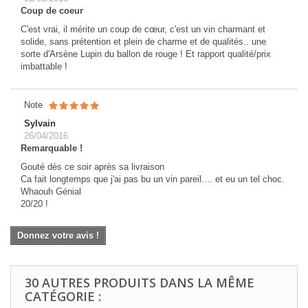
Coup de coeur
C'est vrai, il mérite un coup de cœur, c'est un vin charmant et
solide, sans prétention et plein de charme et de qualités.. une
sorte d'Arsène Lupin du ballon de rouge ! Et rapport qualité/prix
imbattable !
Note
Sylvain
26/04/2016
Remarquable !
Gouté dès ce soir après sa livraison
Ca fait longtemps que j'ai pas bu un vin pareil.... et eu un tel choc.
Whaouh Génial
20/20 !
Donnez votre avis !
30 AUTRES PRODUITS DANS LA MÊME
CATÉGORIE :