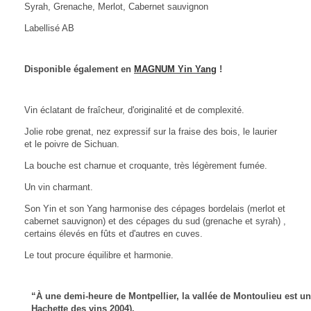
Syrah, Grenache, Merlot, Cabernet sauvignon
Labellisé AB
Disponible également en
MAGNUM Yin Yang
!
Vin éclatant de fraîcheur, d'originalité et de complexité.
Jolie robe grenat, nez expressif sur la fraise des bois, le laurier
et le poivre de Sichuan.
La bouche est charnue et croquante, très légèrement fumée.
Un vin charmant.
Son Yin et son Yang harmonise des cépages bordelais (merlot et
cabernet sauvignon) et des cépages du sud (grenache et syrah) ,
certains élevés en fûts et d'autres en cuves.
Le tout procure équilibre et harmonie.
“À une demi-heure de Montpellier, la vallée de Montoulieu est un 
Hachette des vins 2004).