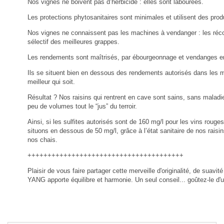
Nos vignes ne boivent pas d’herbicide : elles sont labourées.
Les protections phytosanitaires sont minimales et utilisent des produ
Nos vignes ne connaissent pas les machines à vendanger : les récol
sélectif des meilleures grappes.
Les rendements sont maîtrisés, par ébourgeonnage et vendanges en
Ils se situent bien en dessous des rendements autorisés dans les m
meilleur qui soit.
Résultat ? Nos raisins qui rentrent en cave sont sains, sans maladi
peu de volumes tout le “jus” du terroir.
Ainsi, si les sulfites autorisés sont de 160 mg/l pour les vins rouge
situons en dessous de 50 mg/l, grâce à l’état sanitaire de nos raisin
nos chais.
+++++++++++++++++++++++++++++++++++++++
Plaisir de vous faire partager cette merveille d'originalité, de suav
YANG apporte équilibre et harmonie. Un seul conseil... goûtez-le d'ur