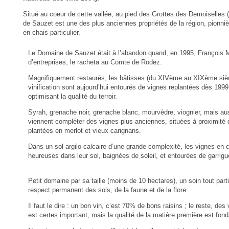
Situé au coeur de cette vallée, au pied des Grottes des Demoiselles (
de Sauzet est une des plus anciennes propriétés de la région, pionnière
en chais particulier.
Le Domaine de Sauzet était à l’abandon quand, en 1995, François Mas
d’entreprises, le racheta au Comte de Rodez.
Magnifiquement restaurés, les bâtisses (du XIVème au XIXème siècl
vinification sont aujourd’hui entourés de vignes replantées dès 199
optimisant la qualité du terroir.
Syrah, grenache noir, grenache blanc, mourvèdre, viognier, mais au
viennent compléter des vignes plus anciennes, situées à proximité d
plantées en merlot et vieux carignans.
Dans un sol argilo-calcaire d’une grande complexité, les vignes en 
heureuses dans leur sol, baignées de soleil, et entourées de garrigue
Petit domaine par sa taille (moins de 10 hectares), un soin tout parti
respect permanent des sols, de la faune et de la flore.
Il faut le dire : un bon vin, c’est 70% de bons raisins ; le reste, des
est certes important, mais la qualité de la matière première est fon