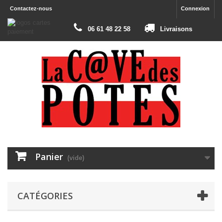
Contactez-nous
Connexion
06 61 48 22 58
Livraisons
Panier
(vide)
CATÉGORIES