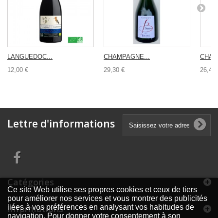
LANGUEDOC...
CHAMPAGNE...
CHAM
12,00 €
29,30 €
26,40 
Lettre d'informations
Catégories
Ce site Web utilise ses propres cookies et ceux de tiers
pour améliorer nos services et vous montrer des publicités
Informations
liées à vos préférences en analysant vos habitudes de
navigation. Pour donner votre consentement à son