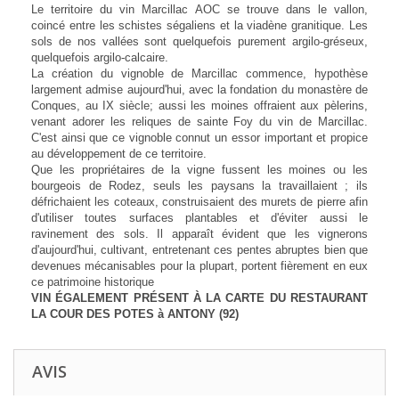
Le territoire du vin Marcillac AOC se trouve dans le vallon,
coincé entre les schistes ségaliens et la viadène granitique. Les
sols de nos vallées sont quelquefois purement argilo-gréseux,
quelquefois argilo-calcaire.
La création du vignoble de Marcillac commence, hypothèse
largement admise aujourd'hui, avec la fondation du monastère de
Conques, au IX siècle; aussi les moines offraient aux pèlerins,
venant adorer les reliques de sainte Foy du vin de Marcillac.
C'est ainsi que ce vignoble connut un essor important et propice
au développement de ce territoire.
Que les propriétaires de la vigne fussent les moines ou les
bourgeois de Rodez, seuls les paysans la travaillaient ; ils
défrichaient les coteaux, construisaient des murets de pierre afin
d'utiliser toutes surfaces plantables et d'éviter aussi le
ravinement des sols. Il apparaît évident que les vignerons
d'aujourd'hui, cultivant, entretenant ces pentes abruptes bien que
devenues mécanisables pour la plupart, portent fièrement en eux
ce patrimoine historique
VIN ÉGALEMENT PRÉSENT À LA CARTE DU RESTAURANT
LA COUR DES POTES à ANTONY (92)
AVIS