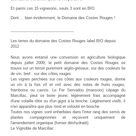
Et parmi ces 15 vignerons, seuls 3 sont en BIO.
Dont.... bien évidemment, le Domaine des Costes Rouges !
----------------------------------------------------
Les terres du domaine des Costes Rouges label BIO depuis
2012
.
Nous avons entamé une conversion en agriculture biologique
depuis juillet 2009
, le petit domaine des Costes Rouges se
trouve sur un terroir purement argilo-gréseux, sur des couleurs lie
de vin, bref : sur des côtes rouges.
Les vignes perchées sur ces côtes aux couleurs rouges, donne
un vin à la fois vif et viril avec des notes de fruits rouges,
framboise ou cassis. Le Fer Servadou (mansois) cépage du
Marcillac, peut se boire jeune, légèrement frais accompagné
d'une volaille rôtie ou d'un gigot à la broche. Légèrement vieilli, il
n'en apparaîtra que plus rond et velouté en bouche.
Toutes nos vignes sont enherbées dans l'inter rang des semis de
plantes compagnonnes et reçoivent uniquement de
l'amendement organique (fumier déshydraté).
Le Vignoble de Marcillac