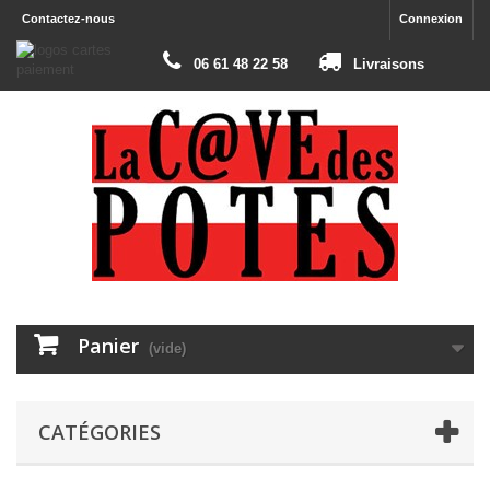
Contactez-nous
Connexion
06 61 48 22 58
Livraisons
Panier
(vide)
CATÉGORIES