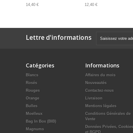
14,40 €
12,40 €
Lettre d'informations
Catégories
Informations
Blancs
Affaires du mois
Rosés
Nouveautés
Rouges
Contactez-nous
Orange
Livraison
Bulles
Mentions légales
Moelleux
Conditions Générales de
Vente
Bag In Box (BIB)
Données Privées, Cookie
Magnums
et RGPD