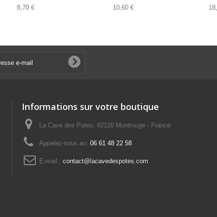
8,70 €
10,60 €
18
Informations sur votre boutique
La Cave des Potes, 92120 Montrouge - France
Appelez-nous au:
06 61 48 22 58
E-mail :
contact@lacavedespotes.com
s