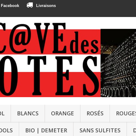
r
Facebook
Livraisons
OL
BLANCS
ORANGE
ROSÉS
ROUGE
OOLS
BIO | DEMETER
SANS SULFITES
D