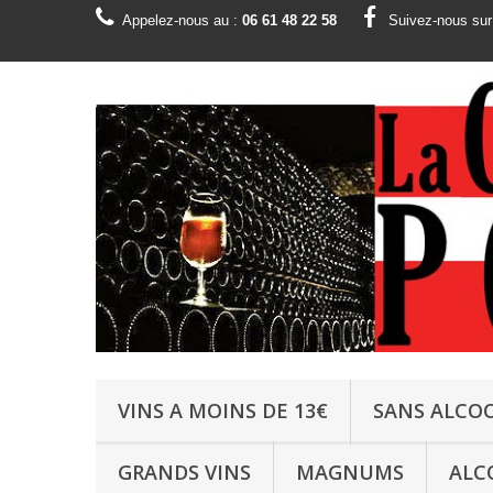
Appelez-nous au :
06 61 48 22 58
Suivez-nous su
VINS A MOINS DE 13€
SANS ALCO
GRANDS VINS
MAGNUMS
ALC