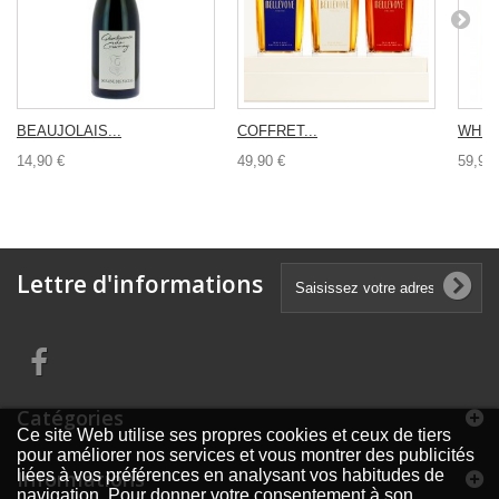
BEAUJOLAIS...
COFFRET...
WHISK
14,90 €
49,90 €
59,90 
Lettre d'informations
Catégories
Ce site Web utilise ses propres cookies et ceux de tiers
pour améliorer nos services et vous montrer des publicités
Informations
liées à vos préférences en analysant vos habitudes de
navigation. Pour donner votre consentement à son