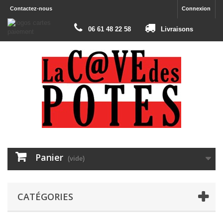
Contactez-nous
Connexion
06 61 48 22 58
Livraisons
Panier
(vide)
CATÉGORIES