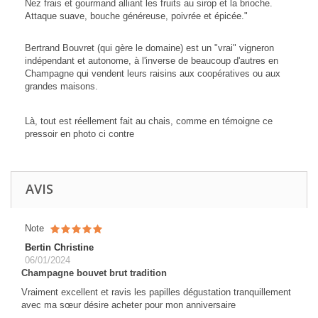
Nez frais et gourmand alliant les fruits au sirop et la brioche.
Attaque suave, bouche généreuse, poivrée et épicée."
Bertrand Bouvret (qui gère le domaine) est un "vrai" vigneron
indépendant et autonome, à l'inverse de beaucoup d'autres en
Champagne qui vendent leurs raisins aux coopératives ou aux
grandes maisons.
Là, tout est réellement fait au chais, comme en témoigne ce
pressoir en photo ci contre
AVIS
Note
Bertin Christine
06/01/2024
Champagne bouvet brut tradition
Vraiment excellent et ravis les papilles dégustation tranquillement
avec ma sœur désire acheter pour mon anniversaire