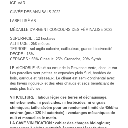
IGP VAR
CUVÉE DES ANNIBALS 2022
LABELLISÉ AB
MÉDAILLE D'ARGENT CONCOURS DES FÉMINALISE 2023
SUPERFICIE : 12 hectares
ALTITUDE : 250 mètres
TERROIR : sol argilo-calcaire, caillouteux; grande biodiversité.
DEGRÉ : 13%
CÉPAGES : 55% Cinsault, 25% Grenache, 20% Syrah.
LE VIGNOBLE :Situé au cœur de la Provence Verte, dans le Var.
Les parcelles sont petites et exposées plein Sud, bordées de
bois, garrigue et ruisseaux. Le climat est semi-continental avec
des hivers rigoureux et des étés chauds et secs bénéficiant de
nuits plus fraîches.
VITICULTURE : labour léger des terres et déchaussage,
enherbements; ni pesticides, ni herbicides, ni engrais
chimiques; taille sévère pour un rendement limité de 45hl/ha
environ (pour 120 hl autorisés) ; vendanges mécaniques de
nuit et manuelles le matin.
LA CAVE VINIFICATION : cahier des charges biologique;