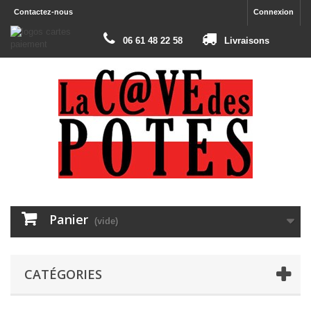
Contactez-nous
Connexion
06 61 48 22 58
Livraisons
Panier
(vide)
CATÉGORIES