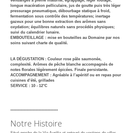
vendanges à pleine maturité; égrappage; léger foulage;
longue macération pelliculaire, jus de goutte puis très léger
pressurage pneumatique, débourbage statique à froid,
fermentation sous contrôle des températures; inertage
gazeux pour une bonne extraction des arômes sans
oxydation; équilibres naturels sans procédés physiques;
suivi du calendrier lunaire.
EMBOUTEILLAGE : mise en bouteilles au Domaine par nos
soins suivant charte de qualité.
LA DÉGUSTATION : Couleur rose pâle saumonée,
complexité. Arômes de pêche blanche accompagnés de
notes florales légèrement épicées. Finale persistante.
ACCOMPAGNEMENT : Agréable à l’apéritif ou en repas pour
cuisines d’été, grillades
SERVICE : 10 - 12°C
********************************
Notre Histoire
Situé proche de la Via Aurélia et entouré de vestiges de villas