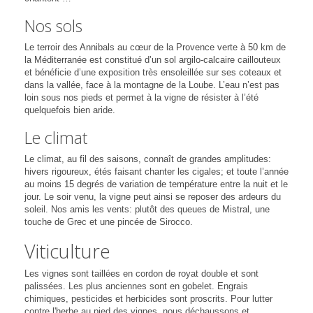
Nos sols
Le terroir des Annibals au cœur de la Provence verte à 50 km de
la Méditerranée est constitué d’un sol argilo-calcaire caillouteux
et bénéficie d’une exposition très ensoleillée sur ses coteaux et
dans la vallée, face à la montagne de la Loube. L’eau n’est pas
loin sous nos pieds et permet à la vigne de résister à l’été
quelquefois bien aride.
Le climat
Le climat, au fil des saisons, connaît de grandes amplitudes:
hivers rigoureux, étés faisant chanter les cigales; et toute l’année
au moins 15 degrés de variation de température entre la nuit et le
jour. Le soir venu, la vigne peut ainsi se reposer des ardeurs du
soleil. Nos amis les vents: plutôt des queues de Mistral, une
touche de Grec et une pincée de Sirocco.
Viticulture
Les vignes sont taillées en cordon de royat double et sont
palissées. Les plus anciennes sont en gobelet. Engrais
chimiques, pesticides et herbicides sont proscrits. Pour lutter
contre l'herbe au pied des vignes, nous déchaussons et