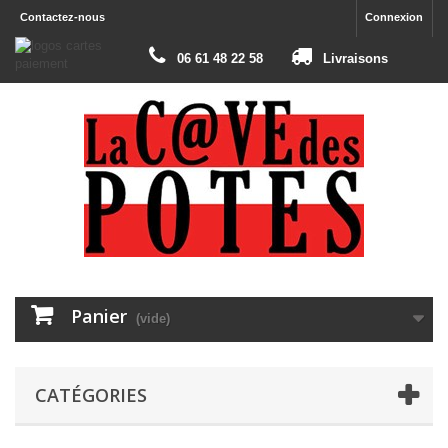
Contactez-nous
Connexion
06 61 48 22 58
Livraisons
Panier
(vide)
CATÉGORIES