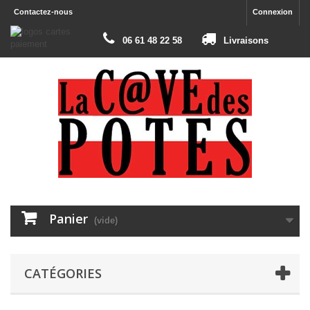
Contactez-nous
Connexion
06 61 48 22 58
Livraisons
Panier
(vide)
CATÉGORIES