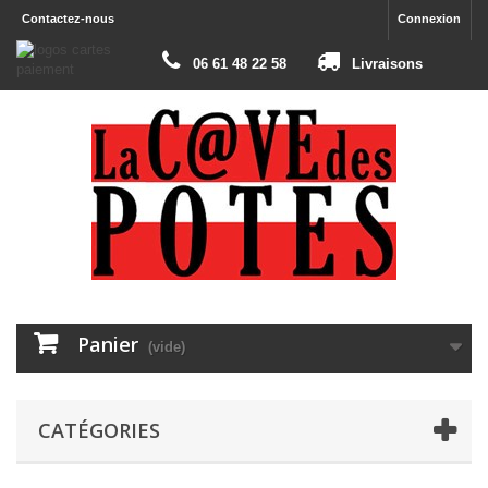
Contactez-nous
Connexion
06 61 48 22 58
Livraisons
Panier
(vide)
CATÉGORIES